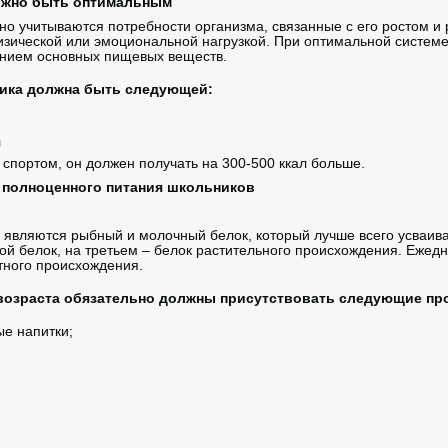
лжно быть оптимальным
о учитываются потребности организма, связанные с его ростом и 
зической или эмоциональной нагрузкой. При оптимальной систем
анием основных пищевых веществ.
ика должна быть следующей:
л
 спортом, он должен получать на 300-500 ккал больше.
олноценного питания школьников
ляются рыбный и молочный белок, который лучше всего усваива
ой белок, на третьем – белок растительного происхождения. Ежед
отного происхождения.
возраста обязательно должны присутствовать следующие пр
е напитки;