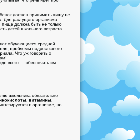
учитывая, что речь идет про
ебенок должен принимать пищу не
о. Для растущего организма
м пища должна быть не только
сть детей школьного возраста
ают обучающиеся средней
теля, проблемы подросткового
иала. Что уж говорить о
ам!
жде всего — обеспечить им
еню школьника обязательно
минокислоты, витамины,
нтезируются в организме, но