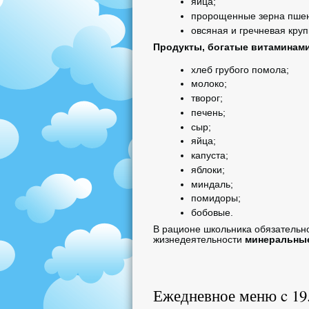
яйца;
пророщенные зерна пше
овсяная и гречневая круп
Продукты, богатые витаминами
хлеб грубого помола;
молоко;
творог;
печень;
сыр;
яйца;
капуста;
яблоки;
миндаль;
помидоры;
бобовые.
В рационе школьника обязательн
жизнедеятельности
минеральные 
Ежедневное меню c 19.