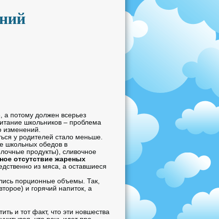
ений
, а потому должен всерьез
 питание школьников – проблема
о изменений.
ться у родителей стало меньше.
е школьных обедов в
олочные продукты), сливочное
ное отсутствие жареных
едственно из мяса, а оставшиеся
ились порционные объемы. Так,
второе) и горячий напиток, а
ть и тот факт, что эти новшества