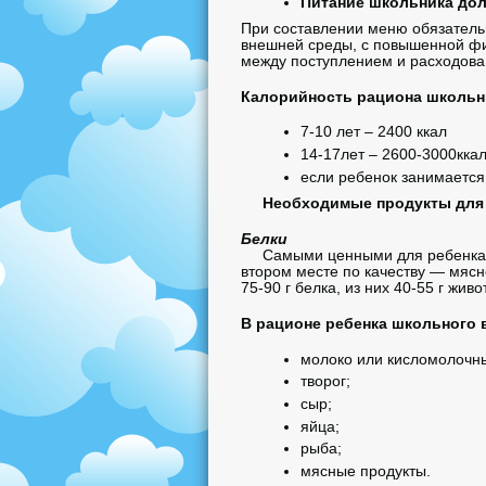
Питание школьника до
При составлении меню обязательн
внешней среды, с повышенной фи
между поступлением и расходов
Калорийность рациона школьн
7-10 лет – 2400 ккал
14-17лет – 2600-3000кка
если ребенок занимается
Необходимые продукты для п
Белки
Самыми ценными для ребенка яв
втором месте по качеству — мясн
75-90 г белка, из них 40-55 г жив
В рационе ребенка школьного 
молоко или кисломолочны
творог;
сыр;
яйца;
рыба;
мясные продукты.