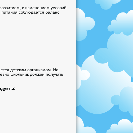
развитием, с изменением условий
е питания соблюдается баланс
ется детским организмом. На
невно школьник должен получать
одукты: