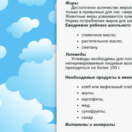
Жиры
Достаточное количество жиров т
только в привычных для нас «жирн
Животные жиры усваиваются хуже
Норма потребления жиров для шко
Ежедневно ребенок школьного 
сливочное масло;
растительное масло;
сметану.
Углеводы
Углеводы необходимы для попол
неперевариваемые пищевые волок
приходиться не более 100 г.
Необходимые продукты в меню
хлеб или вафельный хлеб
крупы;
картофель;
мед;
сухофрукты;
сахар.
Витамины и минералы