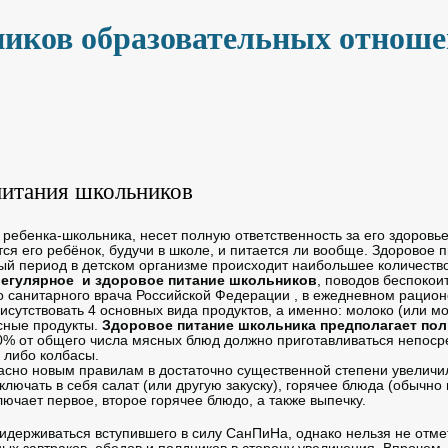
ников образовательных отнош
питания школьников
ебенка-школьника, несет полную ответственность за его здоровье
тся его ребёнок, будучи в школе, и питается ли вообще. Здоровое
ый период в детском организме происходит наибольшее количеств
егулярное и здоровое питание школьников
, поводов беспокои
о санитарного врача Российской Федерации , в ежедневном рацион
сутствовать 4 основных вида продуктов, а именно: молоко (или м
сные продукты.
Здоровое питание школьника предполагает пол
80% от общего числа мясных блюд должно приготавливаться непоср
 либо колбасы.
ласно новым правилам в достаточно существенной степени увелич
ключать в себя салат (или другую закуску), горячее блюда (обычно 
лючает первое, второе горячее блюдо, а также выпечку.
идерживаться вступившего в силу СанПиНа, однако нельзя не отмети