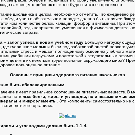
х завтраков, обедов и полдников в сторону увеличения. Впрочем, 
аздо важнее, что ребенок в школе будет питаться правильно.
итание школьника в целом, необходимо отметить, что ежедневно р
рак, обед и ужин в обязательном порядке должно быть горячее блюд
таточном количестве белок, кальций, фосфор и витамины. При это
калорийной, ведь напряженная умственная и физическая деятельно
етические затраты.
– залог успеха в новом учебном году
Большую нагрузку ощущ
, где вчерашние малыши были под заботливой опекой первого учи
лнительный стресс и мешает полноценному освоению учебного матер
ными учебными нагрузками и подготовкой к вступительным экзамен
воим детям в их нелегком труде познания окружающего мира? Пре
доровое полноценное питание.
Основные принципы здорового питания школьников
лжно быть сбалансированным
начение имеет правильное соотношение питательных веществ. В м
жащие не только
белки, жиры и углеводы, но и незаменимые а
инералы и микроэлементы.
Эти компоненты самостоятельно не си
вития детского организма.
ирами и углеводами должно быть 1:1:4.