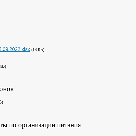
.09.2022.xlsx
(18 КБ)
 КБ)
онов
Б)
ы по организации питания