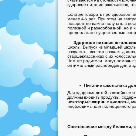
сказываются на стоимости школьны
здоровое питание школьников, гор
Если же говорить про здоровое п
менее 4-х раз. При этом на завт
невероятно важно получать в дос
полезной и разнообразной, но и 
предполагает существенные энерг
Здоровое питание школьника 
школы. Выпуск из младшей школы
возраста – все это создает допо
старшеклассниках с их колоссаль
Чем же родители могут помочь с
оптимальный распорядок дня и з
Питание школьника до
Для здоровья детей важнейшее з
должны входить продукты, содер
некоторые жирные кислоты, м
необходимы для полноценного раз
Соотношение между белками, ж