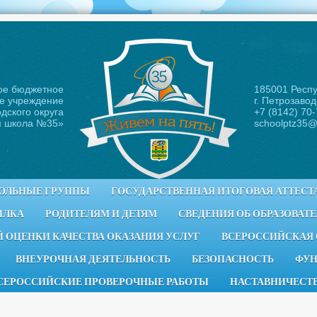
ое бюджетное
185001 Респ
е учреждение
г. Петрозавод
дского округа
+7 (8142) 70
я школа №35
»
schoolptz35@
ОЛЬНЫЕ ГРУППЫ
ГОСУДАРСТВЕННАЯ ИТОГОВАЯ АТТЕСТ
ИЛКА
РОДИТЕЛЯМ И ДЕТЯМ
СВЕДЕНИЯ ОБ ОБРАЗОВАТ
 ОЦЕНКИ КАЧЕСТВА ОКАЗАНИЯ УСЛУГ
ВСЕРОССИЙСКАЯ
ВНЕУРОЧНАЯ ДЕЯТЕЛЬНОСТЬ
БЕЗОПАСНОСТЬ
ФУН
СЕРОССИЙСКИЕ ПРОВЕРОЧНЫЕ РАБОТЫ
НАСТАВНИЧЕСТ