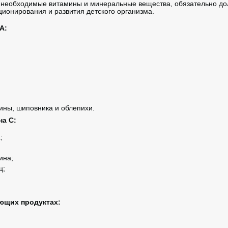
необходимые витамины и минеральные вещества, обязательно дол
ионирования и развития детского организма.
А:
ны, шиповника и облепихи.
а С:
;
ина;
ц;
ющих продуктах: