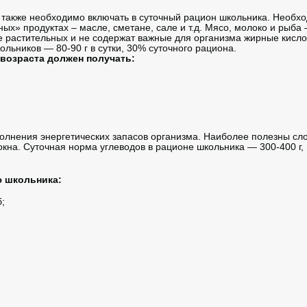
акже необходимо включать в суточный рацион школьника. Необх
ых» продуктах – масле, сметане, сале и т.д. Мясо, молоко и рыба 
 растительных и не содержат важные для организма жирные кисл
льников — 80-90 г в сутки, 30% суточного рациона.
возраста должен получать:
нения энергетических запасов организма. Наиболее полезны сл
на. Суточная норма углеводов в рационе школьника — 300-400 г, 
 школьника:
;