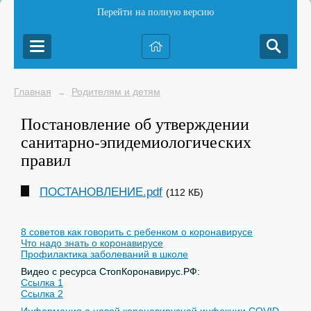
Перейти на полную версию
Главная
Родителям и детям
→
Постановление об утверждении
санитарно-эпидемиологических
правил
ПОСТАНОВЛЕНИЕ.pdf
(112 КБ)
8 советов как говорить с ребенком о коронавирусе
Что надо знать о коронавирусе
Профилактика заболеваний в школе
Видео с ресурса СтопКоронавирус.РФ:
Ссылка 1
Ссылка 2
Информация о новой коронавирусной инфекции COVID-