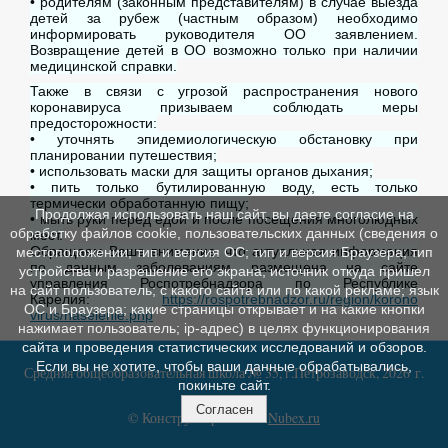
• родителям (законным представителям) в случае выезда
детей за рубеж (частным образом) необходимо
информировать руководителя ОО заявлением.
Возвращение детей в ОО возможно только при наличии
медицинской справки.
Также в связи с угрозой распространения нового
коронавируса призываем соблюдать меры
предосторожности:
• уточнять эпидемиологическую обстановку при
планировании путешествия;
• использовать маски для защиты органов дыхания;
• пить только бутилированную воду, есть только
термически обработанную пищу;
Продолжая использовать наш сайт, вы даете согласие на
• мыть руки перед едой и после посещения многолюдных
обработку файлов cookie, пользовательских данных (сведения о
мест.
Обращаем Ваше внимание, что актуальная информация
местоположении; тип и версия ОС; тип и версия Браузера; тип
по данным заболеваниям размещена на сайте
устройства и разрешение его экрана; источник откуда пришел
управления Роспотребнадзора по Республике
на сайт пользователь; с какого сайта или по какой рекламе; язык
Карелия:
https://rospotrebnadzor.ru/region/korono
ОС и Браузера; какие страницы открывает и на какие кнопки
virus/naselenie.php
нажимает пользователь; ip-адрес) в целях функционирования
сайта и проведения статистических исследований и обзоров.
Если вы не хотите, чтобы ваши данные обрабатывались,
Средняя общеобразовательная школа № 35, г.Петрозаводск, 2026 г.
покиньте сайт.
Согласен
© Конструктор сайтов
Nubex.ru