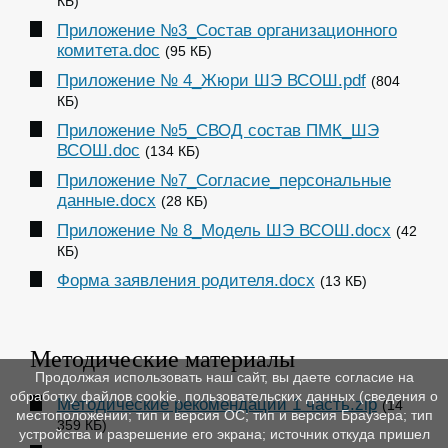
КБ)
Приложение №3_Состав организационного
комитета.doc
(95 КБ)
Приложение № 4_Жюри ШЭ ВСОШ.pdf
(804
КБ)
Приложение №5_СВОД состав ПМК_ШЭ
ВСОШ.doc
(134 КБ)
Приложение №7_Согласие_персональные
данные.docx
(28 КБ)
Приложение № 8_Модель ШЭ ВСОШ.docx
(42
КБ)
Форма заявления родителя.docx
(13 КБ)
Методические материалы
Продолжая использовать наш сайт, вы даете согласие на
обработку файлов cookie, пользовательских данных (сведения о
Методические рекомендации 1 часть.zip
(14
местоположении; тип и версия ОС; тип и версия Браузера; тип
359 КБ)
устройства и разрешение его экрана; источник откуда пришел