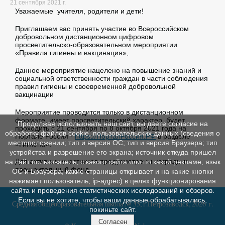
21 сентября 2021 г.
Уважаемые учителя, родители и дети!
Приглашаем вас принять участие во Всероссийском
добровольном дистанционном цифровом
просветительско-образовательном мероприятии
«Правила гигиены и вакцинация»,
Данное мероприятие нацелено на повышение знаний и
социальной ответственности граждан в части соблюдения
правил гигиены и своевременной добровольной
вакцинации
Мероприятие проводится только в дистанционном
формате, имеет просветительский характер, будет
Продолжая использовать наш сайт, вы даете согласие на
проходить с 21 сентября по 8 октября 2021 года на
обработку файлов cookie, пользовательских данных (сведения о
Портале Россия -
https://ПорталРоссия.РФ
в разделе
местоположении; тип и версия ОС; тип и версия Браузера; тип
«Гигиена».
устройства и разрешение его экрана; источник откуда пришел
Для активных участников предусмотрены награды и
на сайт пользователь; с какого сайта или по какой рекламе; язык
поощрительный фонд.
ОС и Браузера; какие страницы открывает и на какие кнопки
нажимает пользователь; ip-адрес) в целях функционирования
сайта и проведения статистических исследований и обзоров.
Если вы не хотите, чтобы ваши данные обрабатывались,
Средняя общеобразовательная школа № 35, г.Петрозаводск, 2026 г.
покиньте сайт.
Согласен