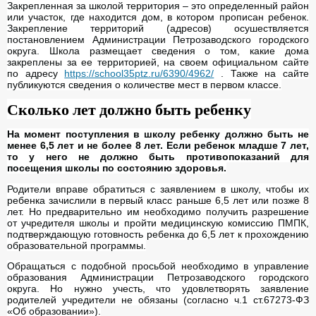
Закрепленная за школой территория – это определенный район
или участок, где находится дом, в котором прописан ребенок.
Закрепление территорий (адресов) осушествляется
постановлением Администрации Петрозаводского городского
округа. Школа размещает сведения о том, какие дома
закреплены за ее территорией, на своем официальном сайте
по адресу
https://school35ptz.ru/6390/4962/
. Также на сайте
публикуются сведения о количестве мест в первом классе.
Сколько лет должно быть ребенку
На момент поступления в школу ребенку должно быть не
менее 6,5 лет и не более 8 лет. Если ребенок младше 7 лет,
то у него не должно быть противопоказаний для
посещения школы по состоянию здоровья.
Родители вправе обратиться с заявлением в школу, чтобы их
ребенка зачислили в первый класс раньше 6,5 лет или позже 8
лет. Но предварительно им необходимо получить разрешение
от учредителя школы и пройти медицинскую комиссию ПМПК,
подтверждающую готовность ребенка до 6,5 лет к прохождению
образовательной программы.
Обращаться с подобной просьбой необходимо в управление
образования Администрации Петрозаводского городского
округа. Но нужно учесть, что удовлетворять заявление
родителей учредители не обязаны (согласно ч.1 ст.67273-ФЗ
«Об образовании»).