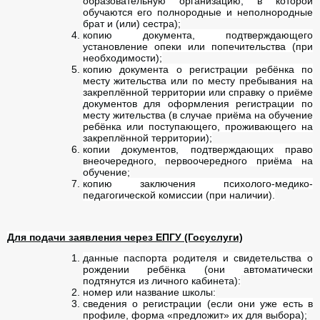
образовательную организацию, в которой
обучаются его полнородные и неполнородные
брат и (или) сестра);
копию документа, подтверждающего
установление опеки или попечительства (при
необходимости);
копию документа о регистрации ребёнка по
месту жительства или по месту пребывания на
закреплённой территории или справку о приёме
документов для оформления регистрации по
месту жительства (в случае приёма на обучение
ребёнка или поступающего, проживающего на
закреплённой территории);
копии документов, подтверждающих право
внеочередного, первоочередного приёма на
обучение;
копию заключения психолого-медико-
педагогической комиссии (при наличии).
Для подачи заявления через ЕПГУ (Госуслуги)
данные паспорта родителя и свидетельства о
рождении ребёнка (они автоматически
подтянутся из личного кабинета):
номер или название школы:
сведения о регистрации (если они уже есть в
профиле, форма «предложит» их для выбора);