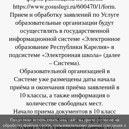
https://www.gosuslugi.ru/600470/1/form.
Прием и обработку заявлений по Услуге
образовательные организации будут
осуществлять в государственной
информационной системе «Электронное
образование Республики Карелия» в
подсистеме «Электронная школа» (далее
– Система).
Образовательной организацией в
Системе уже размещены даты начала
приёма и окончания приёма заявлений в
10 классы, а также информация о
количестве свободных мест.
Начало приема документов в 10 класс
социально-экономического профиля: с
Продолжая использовать наш сайт, вы даете согласие на
26 мая с 9.00. Окончание приема: 05
обработку файлов cookie, пользовательских данных (сведения о