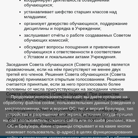
обучающихся;
устанавливает шефство старших классов над
младшими;
организует дежурство обучающихся, поддержание
дисциплины и порядка в Учреждении;
заслушивает отчёты о работе создаваемых Советом
обучающих комиссий;
обсуждает вопросы поощрения и привлечения
обучающихся к ответственности в соответствии
с Уставом и локальными актами Учреждения.
Заседания Совета обучающихся (Совета лидеров) является
правомочным, если на нём присутствуют не менее двух
третей его членов. Решения Совета обучающихся (Совета
лидеров) принимаются открытым голосованием. Решение
считается принятым, если за него проголосовало более
половины от числа присутствующих на заседании членов
Совета обучающихся (Совета лидеров). При равенстве
Продолжая использовать наш сайт, вы даете согласие на
голосов голос председательствующего является решающим.
обработку файлов cookie, пользовательских данных (сведения о
местоположении; тип и версия ОС; тип и версия Браузера; тип
На заседаниях Совета обучающихся (Совета лидеров)
устройства и разрешение его экрана; источник откуда пришел
ведутся протоколы, подписываемые председателем Совета
обучающихся (Совета лидеров) и секретарём. Протоколы
на сайт пользователь; с какого сайта или по какой рекламе; язык
хранятся в делах Учреждения.
ОС и Браузера; какие страницы открывает и на какие кнопки
нажимает пользователь; ip-адрес) в целях функционирования
сайта и проведения статистических исследований и обзоров.