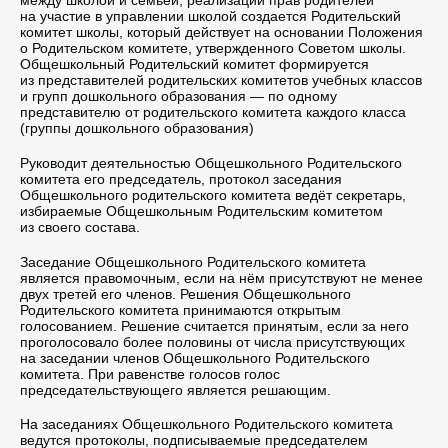
между школой и семьей, реализации прав родителей
на участие в управлении школой создается Родительский
комитет школы, который действует на основании Положения
о Родительском комитете, утвержденного Советом школы.
Общешкольный Родительский комитет формируется
из представителей родительских комитетов учебных классов
и групп дошкольного образования — по одному
представителю от родительского комитета каждого класса
(группы дошкольного образования)
Руководит деятельностью Общешкольного Родительского
комитета его председатель, протокол заседания
Общешкольного родительского комитета ведёт секретарь,
избираемые Общешкольным Родительским комитетом
из своего состава.
Заседание Общешкольного Родительского комитета
является правомочным, если на нём присутствуют не менее
двух третей его членов. Решения Общешкольного
Родительского комитета принимаются открытым
голосованием. Решение считается принятым, если за него
проголосовало более половины от числа присутствующих
на заседании членов Общешкольного Родительского
комитета. При равенстве голосов голос
председательствующего является решающим.
На заседаниях Общешкольного Родительского комитета
ведутся протоколы, подписываемые председателем