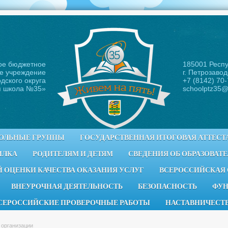
ое бюджетное
185001 Респ
е учреждение
г. Петрозавод
дского округа
+7 (8142) 70
я школа №35
»
schoolptz35@
ОЛЬНЫЕ ГРУППЫ
ГОСУДАРСТВЕННАЯ ИТОГОВАЯ АТТЕСТ
ИЛКА
РОДИТЕЛЯМ И ДЕТЯМ
СВЕДЕНИЯ ОБ ОБРАЗОВАТ
 ОЦЕНКИ КАЧЕСТВА ОКАЗАНИЯ УСЛУГ
ВСЕРОССИЙСКАЯ
ВНЕУРОЧНАЯ ДЕЯТЕЛЬНОСТЬ
БЕЗОПАСНОСТЬ
ФУН
СЕРОССИЙСКИЕ ПРОВЕРОЧНЫЕ РАБОТЫ
НАСТАВНИЧЕСТ
 организации