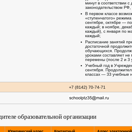
минут в соответствии 
законодательством РФ,
В первом классе возмо
«ступенчатого» режима 
сентябре, октябре — по
каждый; в ноябре, дека
каждый), с января по м
каждый;
Расписание занятий пр
достаточной продолжит
обучающихся. Продолж
уроками составляет не 
перемены (после 2 и 3 
Учебный год в Учрежден
сентября. Продолжитель
классах — 33 учебные 
+7 (8142) 70-74-71
дителе образовательной организации
Юридический адрес
Контактный
Адрес электронной