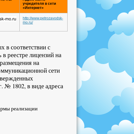
учредителя в сети
«Интернет»
http://www.petrozavodsk-
mo.ru/
х в соответствии с
в реестре лицензий на
 размещения на
оммуникационной сети
утвержденных
. № 1802, в виде адреса
ормы реализации