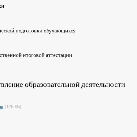
ки
ческой подготовки обучающихся
рственной итоговой аттестации
вление образовательной деятельности
pg
(125 КБ)