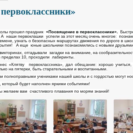
 первоклассники»
школы прошел праздник
«Посвящение в первоклассники».
Быстро
 А наши первоклашки успели за этот месяц очень многое: познак
еремене, узнать о безопасных маршрутах движения по дороге в школ
открытия! А еще юные школьники познакомились с новыми друзьями
 викторинах, отгадывали загадки на внимание, на сообразительно
 пределах 10, проходили лабиринты.
знес «Клятву первоклассника», дал обещание: хорошо учиться, 
ько на пятерки, быть старательными и воспитанными.
ли полноправными учениками нашей школы и с гордостью могут но
, который будет наполнен яркими событиями!
ы желаем вам счастливого плавания по морям знаний!