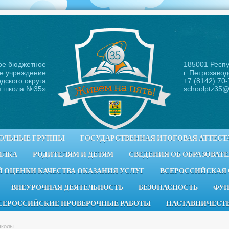
ое бюджетное
185001 Респ
е учреждение
г. Петрозавод
дского округа
+7 (8142) 70
я школа №35
»
schoolptz35@
ОЛЬНЫЕ ГРУППЫ
ГОСУДАРСТВЕННАЯ ИТОГОВАЯ АТТЕСТ
ИЛКА
РОДИТЕЛЯМ И ДЕТЯМ
СВЕДЕНИЯ ОБ ОБРАЗОВАТ
 ОЦЕНКИ КАЧЕСТВА ОКАЗАНИЯ УСЛУГ
ВСЕРОССИЙСКАЯ
ВНЕУРОЧНАЯ ДЕЯТЕЛЬНОСТЬ
БЕЗОПАСНОСТЬ
ФУН
СЕРОССИЙСКИЕ ПРОВЕРОЧНЫЕ РАБОТЫ
НАСТАВНИЧЕСТ
школы