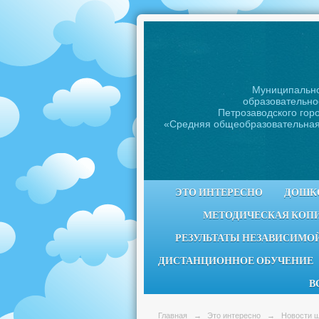
Муниципальн
образовательно
Петрозаводского горо
«Средняя общеобразовательна
ЭТО ИНТЕРЕСНО
ДОШК
МЕТОДИЧЕСКАЯ КОП
РЕЗУЛЬТАТЫ НЕЗАВИСИМОЙ
ДИСТАНЦИОННОЕ ОБУЧЕНИЕ
В
Главная
→
Это интересно
→
Новости 