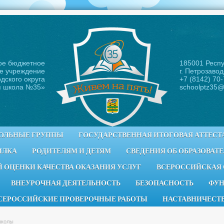
ое бюджетное
185001 Респ
е учреждение
г. Петрозавод
дского округа
+7 (8142) 70
я школа №35
»
schoolptz35@
ОЛЬНЫЕ ГРУППЫ
ГОСУДАРСТВЕННАЯ ИТОГОВАЯ АТТЕСТ
ИЛКА
РОДИТЕЛЯМ И ДЕТЯМ
СВЕДЕНИЯ ОБ ОБРАЗОВАТ
 ОЦЕНКИ КАЧЕСТВА ОКАЗАНИЯ УСЛУГ
ВСЕРОССИЙСКАЯ
ВНЕУРОЧНАЯ ДЕЯТЕЛЬНОСТЬ
БЕЗОПАСНОСТЬ
ФУН
СЕРОССИЙСКИЕ ПРОВЕРОЧНЫЕ РАБОТЫ
НАСТАВНИЧЕСТ
школы