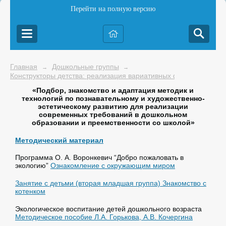
Перейти на полную версию
Главная
Дошкольные группы
→
→
Конструкторы детства: реализация вариативных форм наставни
«Подбор, знакомство и адаптация методик и
технологий по познавательному и художественно-
эстетическому развитию для реализации
современных требований в дошкольном
образовании и преемственности со школой»
Методический материал
Программа О. А. Воронкевич “Добро пожаловать в
экологию”
Ознакомление с окружающим миром
Занятие с детьми (вторая младшая группа) Знакомство с
котенком
Экологическое воспитание детей дошкольного возраста
Методическое пособие Л.А. Горькова, А.В. Кочергина