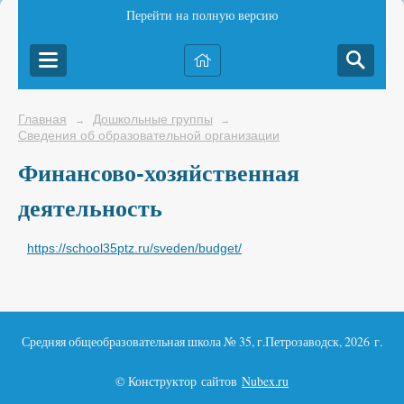
Перейти на полную версию
Главная
Дошкольные группы
→
→
Сведения об образовательной организации
Финансово-хозяйственная
деятельность
https://school35ptz.ru/sveden/budget/
Средняя общеобразовательная школа № 35, г.Петрозаводск, 2026 г.
© Конструктор сайтов
Nubex.ru