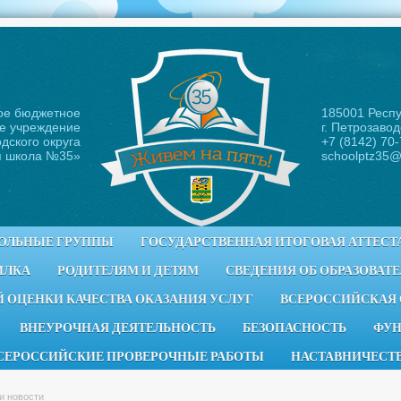
ое бюджетное
185001 Респ
е учреждение
г. Петрозавод
дского округа
+7 (8142) 70
я школа №35
»
schoolptz35@
ОЛЬНЫЕ ГРУППЫ
ГОСУДАРСТВЕННАЯ ИТОГОВАЯ АТТЕСТ
ИЛКА
РОДИТЕЛЯМ И ДЕТЯМ
СВЕДЕНИЯ ОБ ОБРАЗОВАТ
 ОЦЕНКИ КАЧЕСТВА ОКАЗАНИЯ УСЛУГ
ВСЕРОССИЙСКАЯ
ВНЕУРОЧНАЯ ДЕЯТЕЛЬНОСТЬ
БЕЗОПАСНОСТЬ
ФУН
СЕРОССИЙСКИЕ ПРОВЕРОЧНЫЕ РАБОТЫ
НАСТАВНИЧЕСТ
и новости