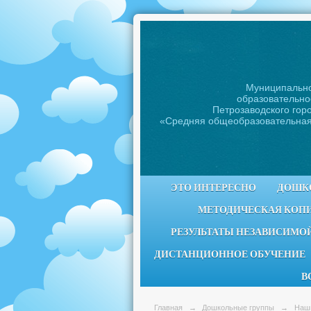
Муниципальн
образовательно
Петрозаводского горо
«Средняя общеобразовательна
ЭТО ИНТЕРЕСНО
ДОШК
МЕТОДИЧЕСКАЯ КОП
РЕЗУЛЬТАТЫ НЕЗАВИСИМОЙ
ДИСТАНЦИОННОЕ ОБУЧЕНИЕ
В
Главная
→
Дошкольные группы
→
Наш