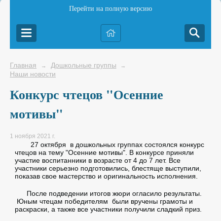
Перейти на полную версию
Главная
Дошкольные группы
→
→
Наши новости
Конкурс чтецов "Осенние
мотивы"
1 ноября 2021 г.
27 октября в дошкольных группах состоялся конкурс
чтецов на тему "Осенние мотивы". В конкурсе приняли
участие воспитанники в возрасте от 4 до 7 лет. Все
участники серьезно подготовились, блестяще выступили,
показав свое мастерство и оригинальность исполнения.
После подведении итогов жюри огласило результаты.
Юным чтецам победителям были вручены грамоты и
раскраски, а также все участники получили сладкий приз.