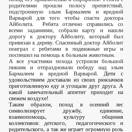
родителями прошли полосу препятствий,
подстроенную злым Бармалеем и вредной
Варварой для того чтобы спасти доктора
Айболита.
Ребята отлично справились со
всеми заданиями, собрали карту и нашли
дорогу к доктору Айболиту, который был
привязан к дереву. Спасенный доктор Айболит
поиграл с ребятами в подвижные игры и
поспешил на помощь к больным животным.
А все участники похода устроили большой
пикник и отпраздновали победу над злым
Бармалеем и вредной Варварой.
Дети с
удовольствием доставали из своих рюкзачков
приготовленную еду и угощали друг друга. А
какой замечательный аппетит приходит на
свежем воздухе!
Таким образом, поход в осенний лес
символизирует дружбу, единение,
взаимопомощь, культуру общения
коллективов: детского, педагогического и
родительского, а так же играет огромную роль