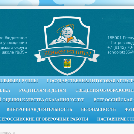
ое бюджетное
185001 Респ
е учреждение
г. Петрозавод
дского округа
+7 (8142) 70
я школа №35
»
schoolptz35@
ОЛЬНЫЕ ГРУППЫ
ГОСУДАРСТВЕННАЯ ИТОГОВАЯ АТТЕСТ
ИЛКА
РОДИТЕЛЯМ И ДЕТЯМ
СВЕДЕНИЯ ОБ ОБРАЗОВАТ
 ОЦЕНКИ КАЧЕСТВА ОКАЗАНИЯ УСЛУГ
ВСЕРОССИЙСКАЯ
ВНЕУРОЧНАЯ ДЕЯТЕЛЬНОСТЬ
БЕЗОПАСНОСТЬ
ФУН
СЕРОССИЙСКИЕ ПРОВЕРОЧНЫЕ РАБОТЫ
НАСТАВНИЧЕСТ
и новости