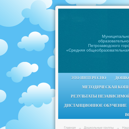
Муниципальн
образовательно
Петрозаводского горо
«Средняя общеобразовательна
ЭТО ИНТЕРЕСНО
ДОШК
МЕТОДИЧЕСКАЯ КОП
РЕЗУЛЬТАТЫ НЕЗАВИСИМОЙ
ДИСТАНЦИОННОЕ ОБУЧЕНИЕ
В
Главная
→
Дошкольные группы
→
Наш