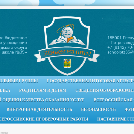
ое бюджетное
185001 Респ
е учреждение
г. Петрозавод
дского округа
+7 (8142) 70
я школа №35
»
schoolptz35@
ОЛЬНЫЕ ГРУППЫ
ГОСУДАРСТВЕННАЯ ИТОГОВАЯ АТТЕСТ
ИЛКА
РОДИТЕЛЯМ И ДЕТЯМ
СВЕДЕНИЯ ОБ ОБРАЗОВАТ
 ОЦЕНКИ КАЧЕСТВА ОКАЗАНИЯ УСЛУГ
ВСЕРОССИЙСКАЯ
ВНЕУРОЧНАЯ ДЕЯТЕЛЬНОСТЬ
БЕЗОПАСНОСТЬ
ФУН
СЕРОССИЙСКИЕ ПРОВЕРОЧНЫЕ РАБОТЫ
НАСТАВНИЧЕСТ
школы