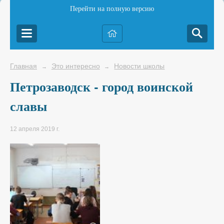
Перейти на полную версию
Главная
Это интересно
Новости школы
→
→
Петрозаводск - город воинской
славы
12 апреля 2019 г.