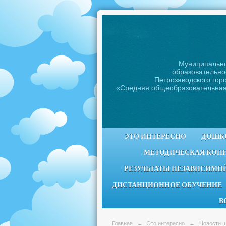
Муниципальн
образовательно
Петрозаводского горо
«Средняя общеобразовательна
ЭТО ИНТЕРЕСНО
ДОШК
МЕТОДИЧЕСКАЯ КОП
РЕЗУЛЬТАТЫ НЕЗАВИСИМОЙ
ДИСТАНЦИОННОЕ ОБУЧЕНИЕ
В
Главная
→
Это интересно
→
Новости 