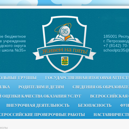
ое бюджетное
185001 Респ
е учреждение
г. Петрозавод
дского округа
+7 (8142) 70
я школа №35
»
schoolptz35@
ОЛЬНЫЕ ГРУППЫ
ГОСУДАРСТВЕННАЯ ИТОГОВАЯ АТТЕСТ
ИЛКА
РОДИТЕЛЯМ И ДЕТЯМ
СВЕДЕНИЯ ОБ ОБРАЗОВАТ
 ОЦЕНКИ КАЧЕСТВА ОКАЗАНИЯ УСЛУГ
ВСЕРОССИЙСКАЯ
ВНЕУРОЧНАЯ ДЕЯТЕЛЬНОСТЬ
БЕЗОПАСНОСТЬ
ФУН
СЕРОССИЙСКИЕ ПРОВЕРОЧНЫЕ РАБОТЫ
НАСТАВНИЧЕСТ
школы