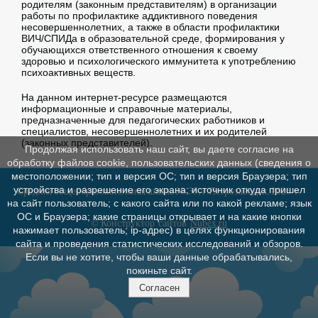
родителям (законным представителям) в организации
работы по профилактике аддиктивного поведения
несовершеннолетних, а также в области профилактики
ВИЧ/СПИДа в образовательной среде, формирования у
обучающихся ответственного отношения к своему
здоровью и психологического иммунитета к употреблению
психоактивных веществ.
На данном интернет-ресурсе размещаются
информационные и справочные материалы,
предназначенные для педагогических работников и
специалистов, несовершеннолетних и их родителей
(законных представителей).
Продолжая использовать наш сайт, вы даете согласие на
обработку файлов cookie, пользовательских данных (сведения о
местоположении; тип и версия ОС; тип и версия Браузера; тип
устройства и разрешение его экрана; источник откуда пришел
Средняя общеобразовательная школа № 35, г.Петрозаводск, 2026 г.
на сайт пользователь; с какого сайта или по какой рекламе; язык
ОС и Браузера; какие страницы открывает и на какие кнопки
© Конструктор сайтов
Nubex.ru
нажимает пользователь; ip-адрес) в целях функционирования
сайта и проведения статистических исследований и обзоров.
Если вы не хотите, чтобы ваши данные обрабатывались,
покиньте сайт.
Согласен