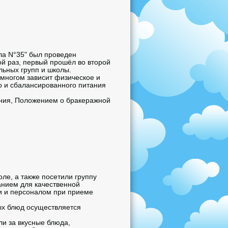
ла N°35" был проведен
ой раз, первый прошёл во второй
льных групп и школы.
 многом зависит физическое и
го и сбалансированного питания
ания, Положением о бракеражной
е, а также посетили группу
анием для качественной
ми и персоналом при приеме
вых блюд осуществляется
и за вкусные блюда,