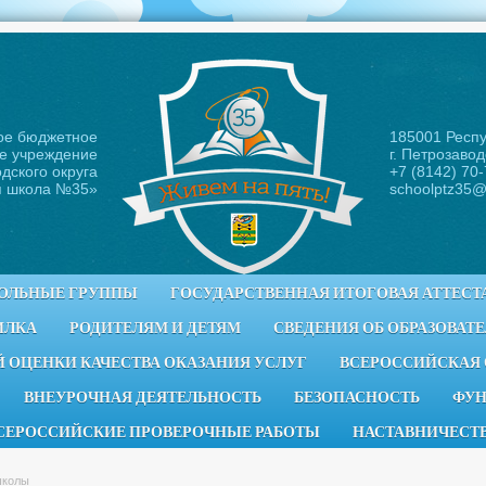
ое бюджетное
185001 Респ
е учреждение
г. Петрозавод
дского округа
+7 (8142) 70
я школа №35
»
schoolptz35@
ОЛЬНЫЕ ГРУППЫ
ГОСУДАРСТВЕННАЯ ИТОГОВАЯ АТТЕСТ
ИЛКА
РОДИТЕЛЯМ И ДЕТЯМ
СВЕДЕНИЯ ОБ ОБРАЗОВАТ
 ОЦЕНКИ КАЧЕСТВА ОКАЗАНИЯ УСЛУГ
ВСЕРОССИЙСКАЯ
ВНЕУРОЧНАЯ ДЕЯТЕЛЬНОСТЬ
БЕЗОПАСНОСТЬ
ФУН
СЕРОССИЙСКИЕ ПРОВЕРОЧНЫЕ РАБОТЫ
НАСТАВНИЧЕСТ
школы