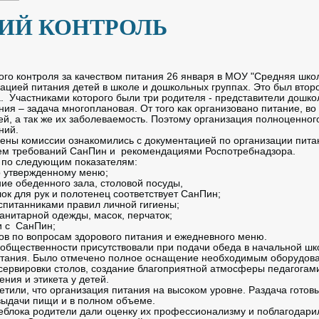
ИЙ КОНТРОЛЬ
го контроля за качеством питания 26 января в МОУ "Средняя шко
зацией питания детей в школе и дошкольных группах. Это был втор
а. Участниками которого были три родителя - представители дошко
ия – задача многоплановая. От того как организовано питание, во
ей, а так же их заболеваемость. Поэтому организация полноценно
ений.
члены комиссии ознакомились с документацией по организации пит
ием требований СанПин и рекомендациями Роспотребнадзора.
 по следующим показателям:
о утвержденному меню;
ие обеденного зала, столовой посуды,
ок для рук и полотенец соответствует СанПин;
питанниками правил личной гигиены;
санитарной одежды, масок, перчаток;
и с СанПин;
в по вопросам здорового питания и ежедневного меню.
ественности присутствовали при подачи обеда в начальной школ
питания. Было отмечено полное оснащение необходимым оборудов
 сервировки столов, создание благоприятной атмосферы педагога
ния и этикета у детей.
етили, что организация питания на высоком уровне. Раздача гото
выдачи пищи и в полном объеме.
блока родители дали оценку их профессионализму и поблагодарил