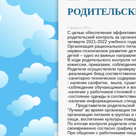
РОДИТЕЛЬСК
4 февраля 2022 г.
С целью обеспечения эффективно
родительский контроль за органи
четверти 2021-2022 учебного год
Организация рационального питан
нервно-психическое развитие дет
детей – одно из важных направл
В ходе родительского контроля 
комиссии, приказами, соблюден
Родители осуществляли проверку
-реализация блюд соответственн
-санитарно-техническое содержан
- наличие салфеток, мыла, сушил
-соблюдение обучающимися и вос
-наличие у работников столовой 
-состояние одежды в соответстви
-наличие информационных стендо
Представители родительской общ
"Лучики" во время организации 
организации питания в группах и
пищи, воспитание культуры поведе
По итогам контроля родители отм
своевременно согласно графику 
При общении с работниками пище