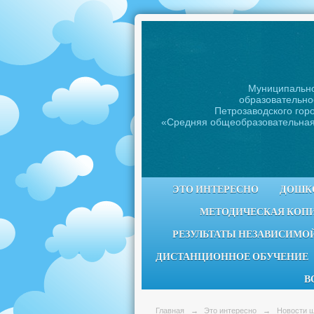
Муниципальн
образовательно
Петрозаводского горо
«Средняя общеобразовательна
ЭТО ИНТЕРЕСНО
ДОШК
МЕТОДИЧЕСКАЯ КОП
РЕЗУЛЬТАТЫ НЕЗАВИСИМОЙ
ДИСТАНЦИОННОЕ ОБУЧЕНИЕ
В
Главная
→
Это интересно
→
Новости 