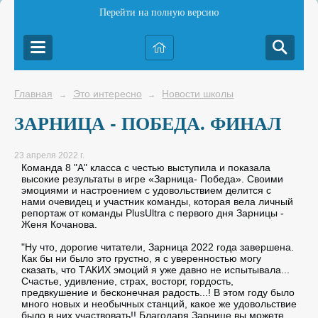
Перейти на полную версию
Главная
Это интересно
Новости школы
→
→
ЗАРНИЦА - ПОБЕДА. ФИНАЛ
23 апреля 2022 г.
Команда 8 "А" класса с честью выступила и показала
высокие результаты в игре «Зарница- Победа». Своими
эмоциями и настроением с удовольствием делится с
нами очевидец и участник команды, которая вела личный
репортаж от команды PlusUltra с первого дня Зарницы -
Женя Кочанова.
"Ну что, дорогие читатели, Зарница 2022 года завершена.
Как бы ни было это грустно, я с уверенностью могу
сказать, что ТАКИХ эмоций я уже давно не испытывала...
Счастье, удивление, страх, восторг, гордость,
предвкушение и бесконечная радость...! В этом году было
много новых и необычных станций, какое же удовольствие
было в них участвовать!! Благодаря Зарнице вы можете