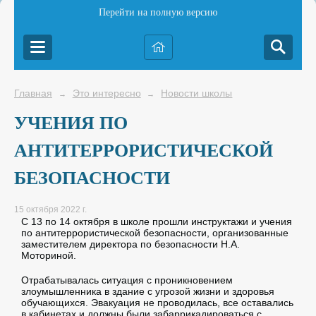
Перейти на полную версию
Главная
Это интересно
Новости школы
→
→
УЧЕНИЯ ПО
АНТИТЕРРОРИСТИЧЕСКОЙ
БЕЗОПАСНОСТИ
15 октября 2022 г.
С 13 по 14 октября в школе прошли инструктажи и учения
по антитеррористической безопасности, организованные
заместителем директора по безопасности Н.А.
Моториной.
Отрабатывалась ситуация с проникновением
злоумышленника в здание с угрозой жизни и здоровья
обучающихся. Эвакуация не проводилась, все оставались
в кабинетах и должны были забаррикадироваться с