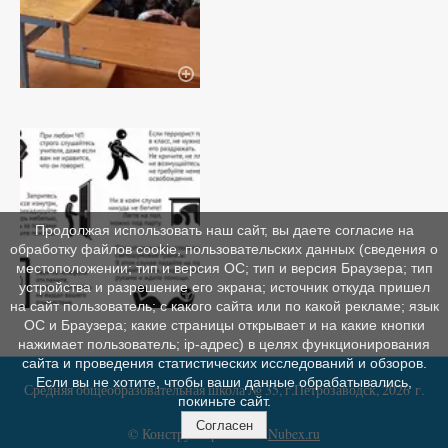
Продолжая использовать наш сайт, вы даете согласие на
обработку файлов cookie, пользовательских данных (сведения о
местоположении; тип и версия ОС; тип и версия Браузера; тип
устройства и разрешение его экрана; источник откуда пришел
на сайт пользователь; с какого сайта или по какой рекламе; язык
ОС и Браузера; какие страницы открывает и на какие кнопки
нажимает пользователь; ip-адрес) в целях функционирования
сайта и проведения статистических исследований и обзоров.
Если вы не хотите, чтобы ваши данные обрабатывались,
Средняя общеобразовательная школа № 35, г.Петрозаводск, 2026 г.
покиньте сайт.
Согласен
© Конструктор сайтов
Nubex.ru