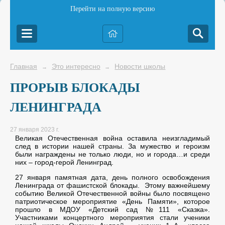
Перейти на полную версию
Главная
Это интересно
Новости школы
→
→
ПРОРЫВ БЛОКАДЫ
ЛЕНИНГРАДА
27 января 2023 г.
Великая Отечественная война оставила неизгладимый
след в истории нашей страны. За мужество и героизм
были награждены не только люди, но и города…и среди
них – город-герой Ленинград.
27 января памятная дата, день полного освобождения
Ленинграда от фашистской блокады. Этому важнейшему
событию Великой Отечественной войны было посвящено
патриотическое мероприятие «День Памяти», которое
прошло в МДОУ «Детский сад №111 «Сказка».
Участниками концертного мероприятия стали ученики