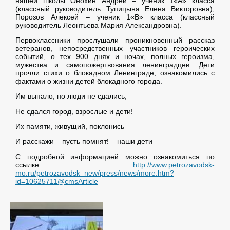
нашей школы Онохин Андрей – ученик 1«А» класса
(классный руководитель Тупицына Елена Викторовна),
Порозов Алексей – ученик 1«В» класса (классный
руководитель Леонтьева Мария Александровна).
Первоклассники прослушали проникновенный рассказ
ветеранов, непосредственных участников героических
событий, о тех 900 днях и ночах, полных героизма,
мужества и самопожертвования ленинградцев. Дети
прочли стихи о блокадном Ленинграде, ознакомились с
фактами о жизни детей блокадного города.
Им выпало, но люди не сдались,
Не сдался город, взрослые и дети!
Их памяти, живущий, поклонись
И расскажи – пусть помнят! – наши дети
С подробной информацией можно ознакомиться по
ссылке:
http://www.petrozavodsk-
mo.ru/petrozavodsk_new/press/news/more.htm?
id=10625711@cmsArticle