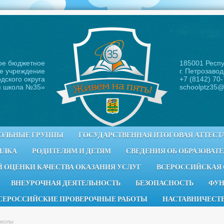
ое бюджетное
185001 Респ
е учреждение
г. Петрозавод
дского округа
+7 (8142) 70
я школа №35
»
schoolptz35@
ОЛЬНЫЕ ГРУППЫ
ГОСУДАРСТВЕННАЯ ИТОГОВАЯ АТТЕСТ
ИЛКА
РОДИТЕЛЯМ И ДЕТЯМ
СВЕДЕНИЯ ОБ ОБРАЗОВАТ
 ОЦЕНКИ КАЧЕСТВА ОКАЗАНИЯ УСЛУГ
ВСЕРОССИЙСКАЯ
ВНЕУРОЧНАЯ ДЕЯТЕЛЬНОСТЬ
БЕЗОПАСНОСТЬ
ФУН
СЕРОССИЙСКИЕ ПРОВЕРОЧНЫЕ РАБОТЫ
НАСТАВНИЧЕСТ
школы