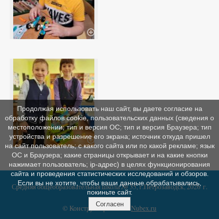
Продолжая использовать наш сайт, вы даете согласие на
обработку файлов cookie, пользовательских данных (сведения о
местоположении; тип и версия ОС; тип и версия Браузера; тип
устройства и разрешение его экрана; источник откуда пришел
на сайт пользователь; с какого сайта или по какой рекламе; язык
ОС и Браузера; какие страницы открывает и на какие кнопки
нажимает пользователь; ip-адрес) в целях функционирования
сайта и проведения статистических исследований и обзоров.
Если вы не хотите, чтобы ваши данные обрабатывались,
Средняя общеобразовательная школа № 35, г.Петрозаводск, 2026 г.
покиньте сайт.
Согласен
© Конструктор сайтов
Nubex.ru