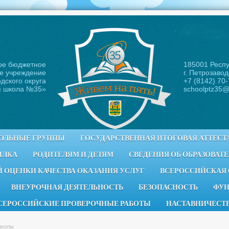
ое бюджетное
185001 Респ
е учреждение
г. Петрозавод
дского округа
+7 (8142) 70
я школа №35
»
schoolptz35@
ОЛЬНЫЕ ГРУППЫ
ГОСУДАРСТВЕННАЯ ИТОГОВАЯ АТТЕСТ
ИЛКА
РОДИТЕЛЯМ И ДЕТЯМ
СВЕДЕНИЯ ОБ ОБРАЗОВАТ
 ОЦЕНКИ КАЧЕСТВА ОКАЗАНИЯ УСЛУГ
ВСЕРОССИЙСКАЯ
ВНЕУРОЧНАЯ ДЕЯТЕЛЬНОСТЬ
БЕЗОПАСНОСТЬ
ФУН
СЕРОССИЙСКИЕ ПРОВЕРОЧНЫЕ РАБОТЫ
НАСТАВНИЧЕСТ
школы