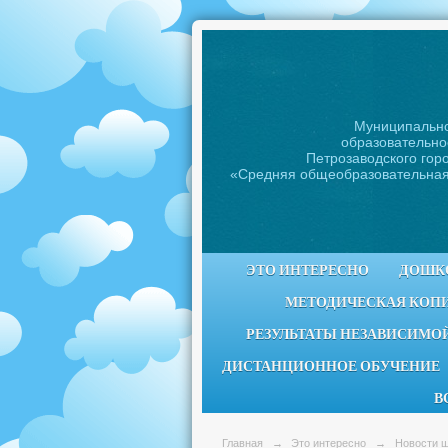
Муниципальн
образовательно
Петрозаводского горо
«Средняя общеобразовательна
ЭТО ИНТЕРЕСНО
ДОШК
МЕТОДИЧЕСКАЯ КОП
РЕЗУЛЬТАТЫ НЕЗАВИСИМОЙ
ДИСТАНЦИОННОЕ ОБУЧЕНИЕ
В
Главная
→
Это интересно
→
Новости 