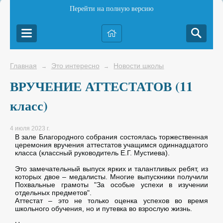
Перейти на полную версию
Главная
Это интересно
Новости школы
→
→
ВРУЧЕНИЕ АТТЕСТАТОВ (11
класс)
4 июля 2023 г.
В зале Благородного собрания состоялась торжественная
церемония вручения аттестатов учащимся одиннадцатого
класса (классный руководитель Е.Г. Мустиева).
Это замечательный выпуск ярких и талантливых ребят, из
которых двое – медалисты. Многие выпускники получили
Похвальные грамоты "За особые успехи в изучении
отдельных предметов".
Аттестат – это не только оценка успехов во время
школьного обучения, но и путевка во взрослую жизнь.