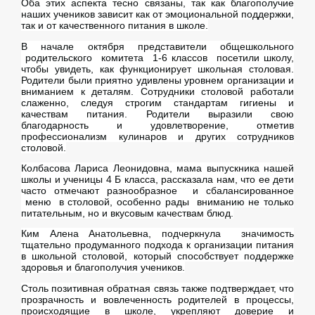
Оба этих аспекта тесно связаны, так как благополучие
наших учеников зависит как от эмоциональной поддержки,
так и от качественного питания в школе.
В начале октября представители общешкольного
родительского комитета 1-6 классов посетили школу,
чтобы увидеть, как функционирует школьная столовая.
Родители были приятно удивлены уровнем организации и
вниманием к деталям. Сотрудники столовой работали
слаженно, следуя строгим стандартам гигиены и
качествам питания. Родители выразили свою
благодарность и удовлетворение, отметив
профессионализм кулинаров и других сотрудников
столовой.
Колбасова Лариса Леонидовна, мама выпускника нашей
школы и ученицы 4 Б класса, рассказала нам, что ее дети
часто отмечают разнообразное и сбалансированное
меню в столовой, особенно рады вниманию не только
питательным, но и вкусовым качествам блюд.
Ким Алена Анатольевна, подчеркнула значимость
тщательно продуманного подхода к организации питания
в школьной столовой, который способствует поддержке
здоровья и благополучия учеников.
Столь позитивная обратная связь также подтверждает, что
прозрачность и вовлеченность родителей в процессы,
происходящие в школе, укрепляют доверие и