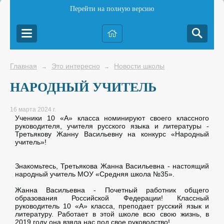
Перейти на полную версию
Главная
Это интересно
Новости школы
→
→
НАРОДНЫЙ УЧИТЕЛЬ
16 марта 2024 г.
Ученики 10 «А» класса номинируют своего классного
руководителя, учителя русского языка и литературы -
Третьякову Жанну Васильевну на конкурс «Народный
учитель»!
Знакомьтесь, Третьякова Жанна Васильевна - настоящий
народный учитель МОУ «Средняя школа №35».
Жанна Васильевна - Почетный работник общего
образования Российской Федерации! Классный
руководитель 10 «А» класса, преподает русский язык и
литературу. Работает в этой школе всю свою жизнь, в
2019 году она взяла нас под свое руководство!