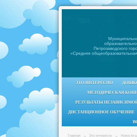
Муниципальн
образовательно
Петрозаводского горо
«Средняя общеобразовательна
ЭТО ИНТЕРЕСНО
ДОШК
МЕТОДИЧЕСКАЯ КОП
РЕЗУЛЬТАТЫ НЕЗАВИСИМОЙ
ДИСТАНЦИОННОЕ ОБУЧЕНИЕ
В
Главная
→
Это интересно
→
Новости 