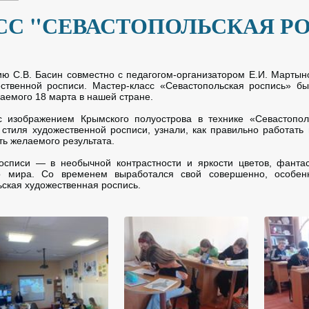
СС "СЕВАСТОПОЛЬСКАЯ Р
ию С.В. Басин совместно с педагогом-организатором Е.И. Мартын
ественной росписи. Мастер-класс «Севастопольская роспись» 
аемого 18 марта в нашей стране.
с изображением Крымского полуострова в технике «Севастопол
стиля художественной росписи, узнали, как правильно работать в
уть желаемого результата.
осписи — в необычной контрастности и яркости цветов, фантас
го мира. Со временем выработался свой совершенно, особен
ская художественная роспись.