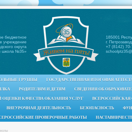
ое бюджетное
185001 Респ
е учреждение
г. Петрозавод
дского округа
+7 (8142) 70
я школа №35
»
schoolptz35@
ОЛЬНЫЕ ГРУППЫ
ГОСУДАРСТВЕННАЯ ИТОГОВАЯ АТТЕСТ
ИЛКА
РОДИТЕЛЯМ И ДЕТЯМ
СВЕДЕНИЯ ОБ ОБРАЗОВАТ
 ОЦЕНКИ КАЧЕСТВА ОКАЗАНИЯ УСЛУГ
ВСЕРОССИЙСКАЯ
ВНЕУРОЧНАЯ ДЕЯТЕЛЬНОСТЬ
БЕЗОПАСНОСТЬ
ФУН
СЕРОССИЙСКИЕ ПРОВЕРОЧНЫЕ РАБОТЫ
НАСТАВНИЧЕСТ
школы