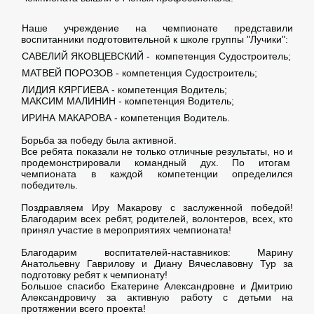
️️Наше учреждение на чемпионате представили
воспитанники подготовительной к школе группы "Лучики":
САВЕЛИЙ ЯКОВЦЕВСКИЙ - компетенция Судостроитель;
МАТВЕЙ ПОРОЗОВ - компетенция Судостроитель;
ЛИДИЯ КЯРГИЕВА - компетенция Водитель;
МАКСИМ МАЛИНИН - компетенция Водитель;
ИРИНА МАКАРОВА - компетенция Водитель.
Борьба за победу была активной.
Все ребята показали не только отличные результаты, но и
продемонстрировали командный дух. По итогам
чемпионата в каждой компетенции определился
победитель.
Поздравляем Иру Макарову с заслуженной победой!
Благодарим всех ребят, родителей, волонтеров, всех, кто
принял участие в мероприятиях чемпионата!
Благодарим воспитателей-наставников: Марину
Анатольевну Гаврилову и Диану Вячеславовну Тур за
подготовку ребят к чемпионату!
Большое спасибо Екатерине Александровне и Дмитрию
Александровичу за активную работу с детьми на
протяжении всего проекта!