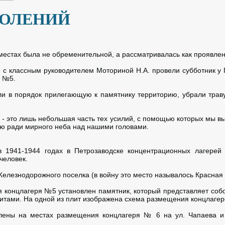
КОЛЕНИЙ
местах была не обременительной, а рассматривалась как проявлен
е с классным руководителем Моториной Н.А. провели субботник у 
я №5.
и в порядок прилегающую к памятнику территорию, убрали трав
 - это лишь небольшая часть тех усилий, с помощью которых мы 
ью ради мирного неба над нашими головами.
 1941-1944 годах в Петрозаводске концентрационных лагерей
человек.
елезнодорожного поселка (в войну это место называлось Красная 
я концлагеря №5 установлен памятник, который представляет соб
тами. На одной из плит изображена схема размещения концлагерей
влены на местах размещения концлагеря № 6 на ул. Чапаева и