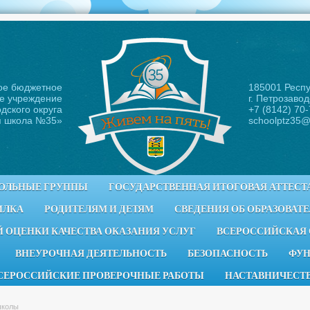
ое бюджетное
185001 Респ
е учреждение
г. Петрозавод
дского округа
+7 (8142) 70
я школа №35
»
schoolptz35@
ОЛЬНЫЕ ГРУППЫ
ГОСУДАРСТВЕННАЯ ИТОГОВАЯ АТТЕСТ
ИЛКА
РОДИТЕЛЯМ И ДЕТЯМ
СВЕДЕНИЯ ОБ ОБРАЗОВАТ
 ОЦЕНКИ КАЧЕСТВА ОКАЗАНИЯ УСЛУГ
ВСЕРОССИЙСКАЯ
ВНЕУРОЧНАЯ ДЕЯТЕЛЬНОСТЬ
БЕЗОПАСНОСТЬ
ФУН
СЕРОССИЙСКИЕ ПРОВЕРОЧНЫЕ РАБОТЫ
НАСТАВНИЧЕСТ
школы