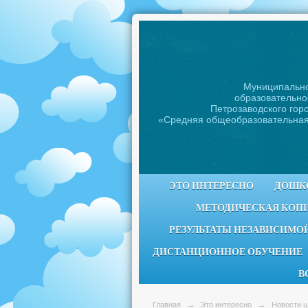
Муниципальн
образовательно
Петрозаводского горо
«Средняя общеобразовательна
ЭТО ИНТЕРЕСНО
ДОШК
МЕТОДИЧЕСКАЯ КОП
РЕЗУЛЬТАТЫ НЕЗАВИСИМОЙ
ДИСТАНЦИОННОЕ ОБУЧЕНИЕ
В
Главная
→
Это интересно
→
Новости 