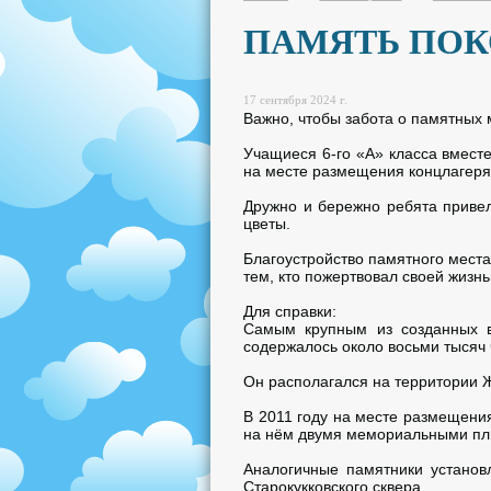
ПАМЯТЬ ПО
17 сентября 2024 г.
Важно, чтобы забота о памятных 
Учащиеся 6-го «А» класса вмест
на месте размещения концлагер
Дружно и бережно ребята привел
цветы.
Благоустройство памятного места
тем, кто пожертвовал своей жизн
Для справки:
Самым крупным из созданных в
содержалось около восьми тысяч 
Он располагался на территории Ж
В 2011 году на месте размещени
на нём двумя мемориальными пли
Аналогичные памятники устано
Старокукковского сквера.