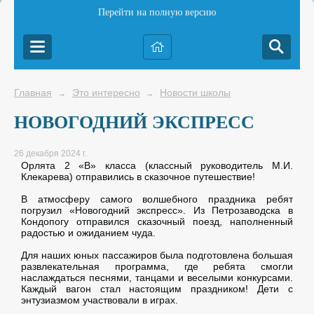
Перейти на полную версию
Главная
Это интересно
Новости школы
→
→
НОВОГОДНИЙ ЭКСПРЕСС
26 декабря 2024 г.
Орлята 2 «В» класса (классный руководитель М.И.
Клекарева) отправились в сказочное путешествие!
В атмосферу самого волшебного праздника ребят
погрузил «Новогодний экспресс». Из Петрозаводска в
Кондопогу отправился сказочный поезд, наполненный
радостью и ожиданием чуда.
Для наших юных пассажиров была подготовлена большая
развлекательная программа, где ребята смогли
наслаждаться песнями, танцами и веселыми конкурсами.
Каждый вагон стал настоящим праздником! Дети с
энтузиазмом участвовали в играх.