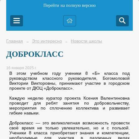
Перейти на полную версию
Главная
Это интересно
Новости школы
→
→
ДОБРОКЛАСС
16 января 2025 г.
В этом учебном году ученики 8 «Б» класса под
руководством классного руководителя, Богомоловой
Виктории Викторовны, принимают участие в городском
проекте от ДЮЦ «Доброкласс».
Каждую неделю куратор проекта Ксения Валентиновна
проводит для ребят занятия по добровольчеству,
мероприятия по сплочению коллектива и развивает
гибкие навыки.
Доброкласс — это великолепная возможность провести
своё время не только увлекательно, но и с пользой.
Ученики 8 класса приобретают знания и компетенции,
необходимые для участия в различных видах