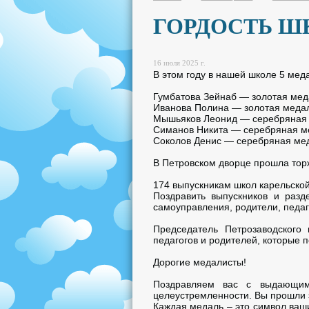
ГОРДОСТЬ Ш
16 июля 2025 г.
В этом году в нашей школе 5 мед
Гумбатова Зейнаб — золотая мед
Иванова Полина — золотая медал
Мышьяков Леонид — серебряная 
Симанов Никита — серебряная м
Соколов Денис — серебряная ме
В Петровском дворце прошла тор
174 выпускникам школ карельско
Поздравить выпускников и разд
самоуправления, родители, педаг
Председатель Петрозаводского
педагогов и родителей, которые 
Дорогие медалисты!
Поздравляем вас с выдающимс
целеустремленности. Вы прошли э
Каждая медаль – это символ ваши