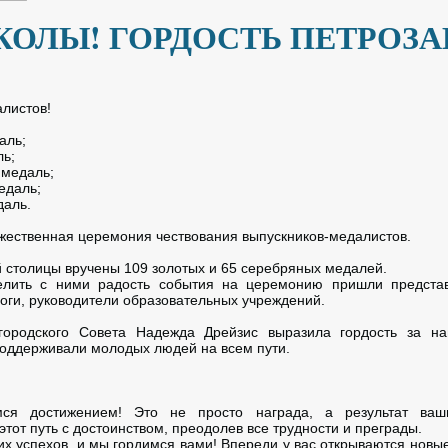
КОЛЫ! ГОРДОСТЬ ПЕТРОЗА
алистов!
аль;
ь;
медаль;
едаль;
даль.
жественная церемония чествования выпускников-медалистов.
й столицы вручены 109 золотых и 65 серебряных медалей.
елить с ними радость события на церемонию пришли представ
оги, руководители образовательных учреждений.
 городского Совета Надежда Дрейзис выразила гордость за на
поддерживали молодых людей на всем пути.
я достижением! Это не просто награда, а результат ваш
тот путь с достоинством, преодолев все трудности и преграды.
х успехов, и мы гордимся вами! Впереди у вас открываются новые