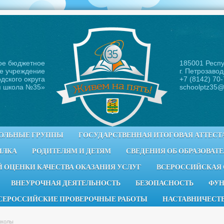
ое бюджетное
185001 Респ
е учреждение
г. Петрозавод
дского округа
+7 (8142) 70
я школа №35
»
schoolptz35@
ОЛЬНЫЕ ГРУППЫ
ГОСУДАРСТВЕННАЯ ИТОГОВАЯ АТТЕСТ
ИЛКА
РОДИТЕЛЯМ И ДЕТЯМ
СВЕДЕНИЯ ОБ ОБРАЗОВАТ
 ОЦЕНКИ КАЧЕСТВА ОКАЗАНИЯ УСЛУГ
ВСЕРОССИЙСКАЯ
ВНЕУРОЧНАЯ ДЕЯТЕЛЬНОСТЬ
БЕЗОПАСНОСТЬ
ФУН
СЕРОССИЙСКИЕ ПРОВЕРОЧНЫЕ РАБОТЫ
НАСТАВНИЧЕСТ
школы