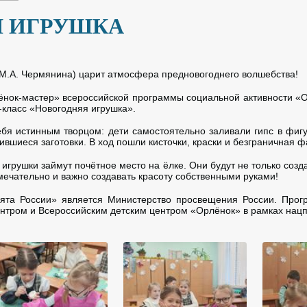
Я ИГРУШКА
ь М.А. Чермянина) царит атмосфера предновогоднего волшебства!
лёнок-мастер» всероссийской программы социальной активности «
класс «Новогодняя игрушка».
бя истинным творцом: дети самостоятельно заливали гипс в фи
вшиеся заготовки. В ход пошли кисточки, краски и безграничная ф
 игрушки займут почётное место на ёлке. Они будут не только созд
амечательно и важно создавать красоту собственными руками!
та России» является Министерство просвещения России. Прог
нтром и Всероссийским детским центром «Орлёнок» в рамках нацп