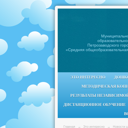
Муниципальн
образовательно
Петрозаводского горо
«Средняя общеобразовательна
ЭТО ИНТЕРЕСНО
ДОШК
МЕТОДИЧЕСКАЯ КОП
РЕЗУЛЬТАТЫ НЕЗАВИСИМОЙ
ДИСТАНЦИОННОЕ ОБУЧЕНИЕ
В
Главная
→
Это интересно
→
Новости 