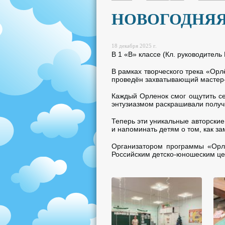
НОВОГОДНЯ
18 декабря 2025 г.
В 1 «В» классе (Кл. руководител
В рамках творческого трека «Ор
проведён захватывающий мастер-
Каждый Орленок смог ощутить се
энтузиазмом раскрашивали получи
Теперь эти уникальные авторские
и напоминать детям о том, как з
Организатором программы «Орля
Российским детско-юношеским це