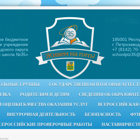
ое бюджетное
185001 Респ
е учреждение
г. Петрозавод
дского округа
+7 (8142) 70
я школа №35
»
schoolptz35@
ОЛЬНЫЕ ГРУППЫ
ГОСУДАРСТВЕННАЯ ИТОГОВАЯ АТТЕСТ
ИЛКА
РОДИТЕЛЯМ И ДЕТЯМ
СВЕДЕНИЯ ОБ ОБРАЗОВАТ
 ОЦЕНКИ КАЧЕСТВА ОКАЗАНИЯ УСЛУГ
ВСЕРОССИЙСКАЯ
ВНЕУРОЧНАЯ ДЕЯТЕЛЬНОСТЬ
БЕЗОПАСНОСТЬ
ФУН
СЕРОССИЙСКИЕ ПРОВЕРОЧНЫЕ РАБОТЫ
НАСТАВНИЧЕСТ
школы