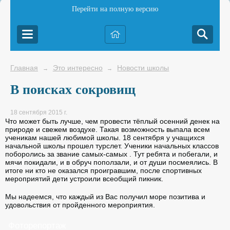
Перейти на полную версию
Главная
Это интересно
Новости школы
→
→
В поисках сокровищ
18 сентября 2015 г.
Что может быть лучше, чем провести тёплый осенний денек на
природе и свежем воздухе. Такая возможность выпала всем
ученикам нашей любимой школы. 18 сентября у учащихся
начальной школы прошел турслет. Ученики начальных классов
поборолись за звание самых-самых . Тут ребята и побегали, и
мячи покидали, и в обруч поползали, и от души посмеялись. В
итоге ни кто не оказался проигравшим, после спортивных
мероприятий дети устроили всеобщий пикник.
Мы надеемся, что каждый из Вас получил море позитива и
удовольствия от пройденного мероприятия.
Фоторепортаж