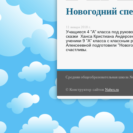
Новогодний сп
11 января 2018 г.
Учащиеся 4 "А" класса под руков
сказки Ханса Кристиана Андерсен
ученики 9 "А" класса с классным
Алексеевной подготовили "Нового
счастливы.
Средняя общеобразовательная школа № 3
© Конструктор сайтов
Nubex.ru