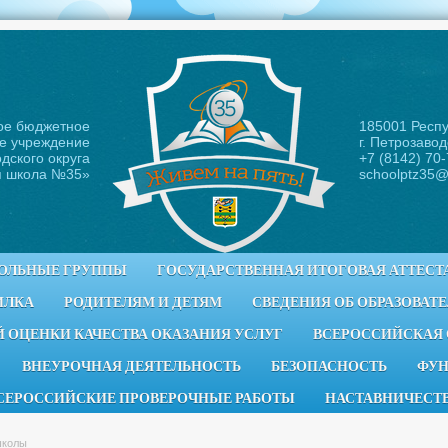
ое бюджетное
185001 Респ
е учреждение
г. Петрозавод
дского округа
+7 (8142) 70
я школа №35
»
schoolptz35@
ОЛЬНЫЕ ГРУППЫ
ГОСУДАРСТВЕННАЯ ИТОГОВАЯ АТТЕСТ
ИЛКА
РОДИТЕЛЯМ И ДЕТЯМ
СВЕДЕНИЯ ОБ ОБРАЗОВАТ
 ОЦЕНКИ КАЧЕСТВА ОКАЗАНИЯ УСЛУГ
ВСЕРОССИЙСКАЯ
ВНЕУРОЧНАЯ ДЕЯТЕЛЬНОСТЬ
БЕЗОПАСНОСТЬ
ФУН
СЕРОССИЙСКИЕ ПРОВЕРОЧНЫЕ РАБОТЫ
НАСТАВНИЧЕСТ
школы