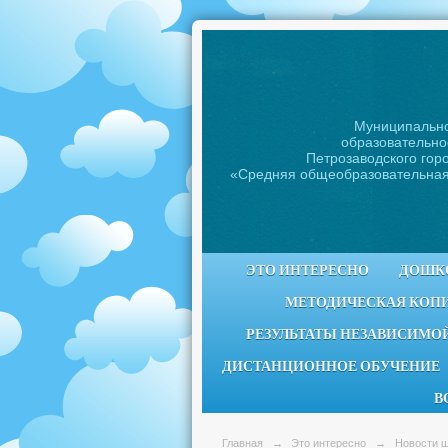
Муниципальн
образовательно
Петрозаводского горо
«Средняя общеобразовательна
ЭТО ИНТЕРЕСНО
ДОШК
МЕТОДИЧЕСКАЯ КОП
РЕЗУЛЬТАТЫ НЕЗАВИСИМОЙ
ДИСТАНЦИОННОЕ ОБУЧЕНИЕ
В
Главная
→
Это интересно
→
Новости 