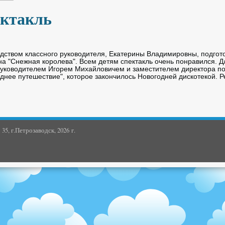
ектакль
одством классного руководителя, Екатерины Владимировны, подгот
а "Снежная королева". Всем детям спектакль очень понравился. Д
 руководителем Игорем Михайловичем и заместителем директора п
днее путешествие", которое закончилось Новогодней дискотекой. 
5, г.Петрозаводск, 2026 г.