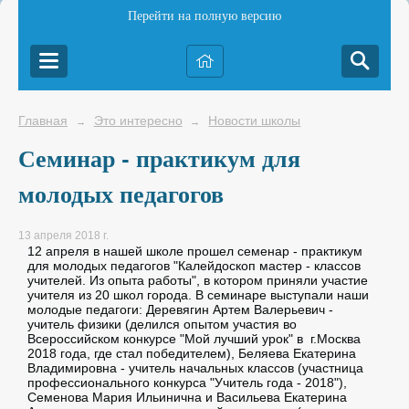
Перейти на полную версию
Главная
Это интересно
Новости школы
→
→
Семинар - практикум для
молодых педагогов
13 апреля 2018 г.
12 апреля в нашей школе прошел семенар - практикум
для молодых педагогов "Калейдоскоп мастер - классов
учителей. Из опыта работы", в котором приняли участие
учителя из 20 школ города. В семинаре выступали наши
молодые педагоги: Деревягин Артем Валерьевич -
учитель физики (делился опытом участия во
Всероссийском конкурсе "Мой лучший урок" в г.Москва
2018 года, где стал победителем), Беляева Екатерина
Владимировна - учитель начальных классов (участница
профессионального конкурса "Учитель года - 2018"),
Семенова Мария Ильинична и Васильева Екатерина