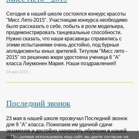
Сегодня в нашей школе состоялся конкурс красоты
"Мисс Лето-2015". Участницам конкурса необходимо
было рассказать о себе, побыть в роли модельера,
продемонстрировать танцевальные способности.
Нужно сказать, что наши красавицы справились с
этими испытаниями очень достойно, под бурные
аплодисменты юных зрителей. Титулом "Мисс лето -
2015" по решению жюри удостоена ученица 6 "А"
класса Лиукконен Мария. Наши поздравления!!
28 мая 2015 г.
Последний звонок
23 мая в нашей школе прозвучал Последний звонок
для 9 "А" класса. Пожелаем им удачной сдачи
экзаменов и достойно завершить обучение в нашей
Продолжая использовать наш сайт, вы даете согласие на
школе.