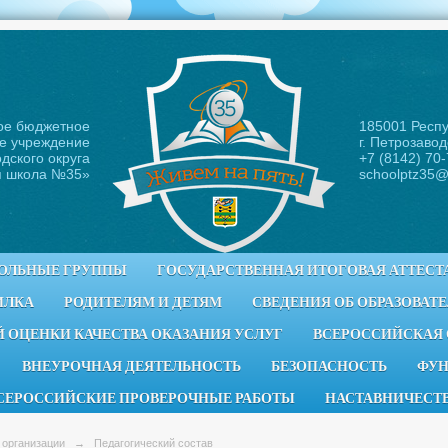
ое бюджетное
185001 Респ
е учреждение
г. Петрозавод
дского округа
+7 (8142) 70
я школа №35
»
schoolptz35@
ОЛЬНЫЕ ГРУППЫ
ГОСУДАРСТВЕННАЯ ИТОГОВАЯ АТТЕСТ
ИЛКА
РОДИТЕЛЯМ И ДЕТЯМ
СВЕДЕНИЯ ОБ ОБРАЗОВАТ
 ОЦЕНКИ КАЧЕСТВА ОКАЗАНИЯ УСЛУГ
ВСЕРОССИЙСКАЯ
ВНЕУРОЧНАЯ ДЕЯТЕЛЬНОСТЬ
БЕЗОПАСНОСТЬ
ФУН
СЕРОССИЙСКИЕ ПРОВЕРОЧНЫЕ РАБОТЫ
НАСТАВНИЧЕСТ
 организации
→
Педагогический состав