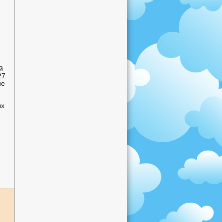
й
27
ие
ых