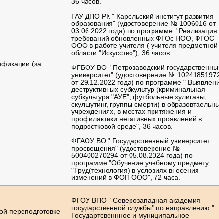
36 часов.
ГАУ ДПО РК " Карельский институт развития
образования" (удостоверение № 1006016 от
03.06.2022 года) по программе " Реализация
требований обновленных ФГОс НОО, ФГОС
ООО в работе учителя ( учителя предметной
области "Искусство"), 36 часов.
ификации (за
ФГБОУ ВО " Петрозаводский государственны
университет" (удостоверение № 1024185197
от 29.12.2022 года) по программе " Выявлен
деструктивных субкультур (криминальная
субкультура "АУЕ", футбольные хулиганы,
скулшутинг, группы смерти) в образовтаельн
учреждениях, в местах притяжения и
профилактики негативных проявлений в
подростковой среде", 36 часов.
ФГАОУ ВО " Государственный университет
просвещения" (удостоверение №
500400270294 от 05.08.2024 года) по
программе "Обучение учебному предмету
"Труд(технология) в условиях внесения
изменений в ФОП ООО", 72 часа.
ФГОУ ВПО " Северозападная академия
государственной службы" по направлению "
ой переподготовке
Государтсвеннное и муниципальное