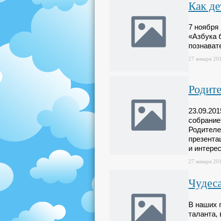
Как де
7 ноября
«Азбука 
познават
27 января 201
Родите
23.09.20
собрание
Родителе
презента
и интере
27 января 201
Чудес
В наших 
таланта,