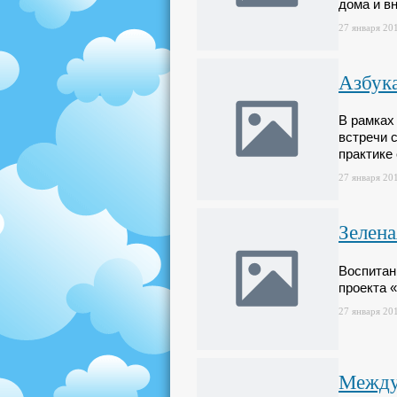
дома и в
27 января 201
Азбука
В рамках
встречи 
практике
27 января 201
Зелена
Воспитан
проекта 
27 января 201
Между