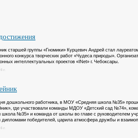
достижения
ник старшей группы «Гномики» Курцевич Андрей стал лауреат
онного конкурса творческих работ «Чудеса природы». Организат
онных интеллектуальных проектов «INet» г. Чебоксары.
6 г.
ейник
Дня дошкольного работника, в МОУ «Средняя школа №35» прош
ник», где участвовали команды МДОУ «Детский сад №74», ко
 школа №35» и команда от школы во главе с руководителем уч
 дипломами победителей, царила атмосфера дружбы и взаимоп
6 г.