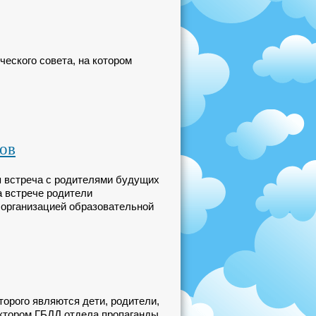
ческого совета, на котором
ков
ая встреча с родителями будущих
На встрече родители
с организацией образовательной
торого являются дети, родители,
ектором ГБДД отдела пропаганды