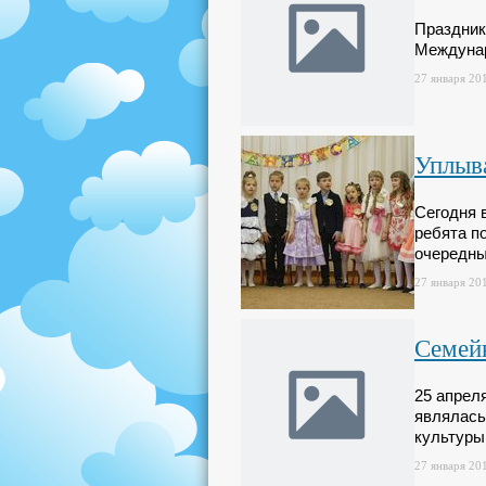
Праздник
Междунар
27 января 201
Уплыв
Cегодня 
ребята п
очередны
27 января 201
Семей
25 апрел
являлась
культуры
27 января 201