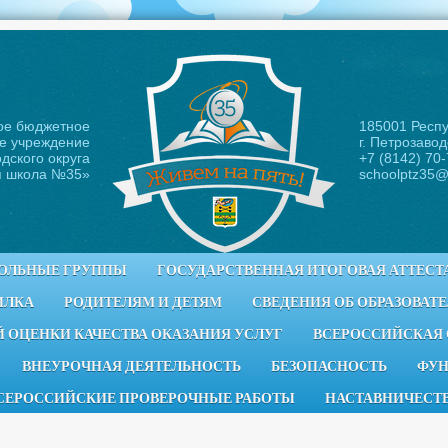
ое бюджетное
185001 Респ
е учреждение
г. Петрозавод
дского округа
+7 (8142) 70
я школа №35
»
schoolptz35@
ОЛЬНЫЕ ГРУППЫ
ГОСУДАРСТВЕННАЯ ИТОГОВАЯ АТТЕСТ
ИЛКА
РОДИТЕЛЯМ И ДЕТЯМ
СВЕДЕНИЯ ОБ ОБРАЗОВАТ
 ОЦЕНКИ КАЧЕСТВА ОКАЗАНИЯ УСЛУГ
ВСЕРОССИЙСКАЯ
ВНЕУРОЧНАЯ ДЕЯТЕЛЬНОСТЬ
БЕЗОПАСНОСТЬ
ФУН
СЕРОССИЙСКИЕ ПРОВЕРОЧНЫЕ РАБОТЫ
НАСТАВНИЧЕСТ