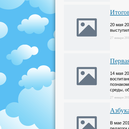
Итогов
20 мая 20
выступили
27 января 201
Первая
14 мая 2
воспитанн
познаком
среды, о
27 января 201
Азбука
В мае 20
педагоги