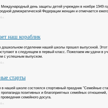
 Международный день защиты детей учрежден в ноябре 1949 г
одной демократической Федерации женщин и отмечается ежего
6 г.
ает наш кораблик
в дошкольном отделении нашей школы прошел выпускной. Этот м
оступают в следующем в первый класс. Пожелаем им удачи в уч
м с успешным выпуском.
6 г.
ные старты
я в нашей школе состоялся спортивный праздник "Семейные ста
 пропаганда позитивных и благоприятных семейных отношений, 
 проведения семейного досуга.
6 г.