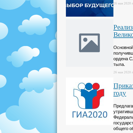
26 мая 2020 г
Реализ
Велико
Основной
получивш
ордена С
тыла.
26 мая 2020 г
Прика
году
Предлага
утративш
Федераль
государс
общего о