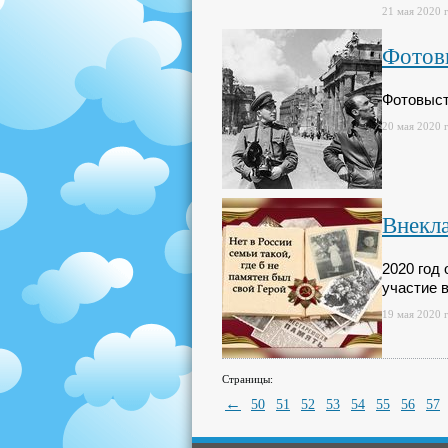
21 мая 2020 г
Фотов
Фотовыст
20 мая 2020 г
Внекл
2020 год
участие 
19 мая 2020 г
Страницы:
←
50
51
52
53
54
55
56
57