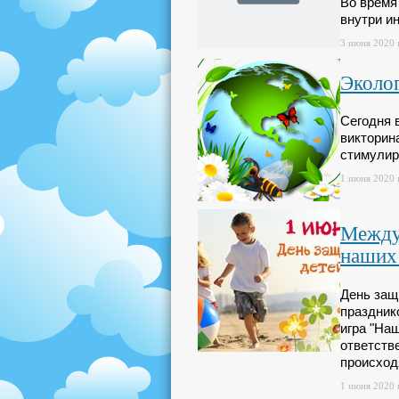
Во время
внутри ин
3 июня 2020 г
Эколог
Сегодня 
викторин
стимулир
1 июня 2020 г
Междун
наших
День защ
праздник
игра "На
ответств
происход
1 июня 2020 г