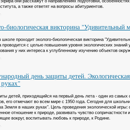
 эфира они расскажут о направлениях подготовки, особенностя
ститута, а также ответят на вопросы абитуриентов.
.
о-биологическая викторина "Удивительный 
в школе проходит эколого-биологическая викторина "Удивитель
а проводится с целью повышения уровня экологических знаний 
ования у них интереса к углубленному изучению объектов окр
.
ародный день защиты детей. Экологическая
 руках"
иты детей, приходящийся на первый день лета ‑ один из самы
ов, его отмечают во всем мире с 1950 года. Сегодня для школьн
ша Земля в наших руках". Цель проведения экологической игры:
енное отношение к природе, развивать чувство сопричастности и
ящее вокруг, воспитывать любовь к природе, к Родине.
.