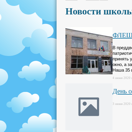
Новости школ
ФЛЕШ
В преддв
патриоти
принять 
окно, а 
Наша 35 
4 июня 2020 г
День 
3 июня 2020 г