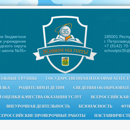
ое бюджетное
185001 Респ
е учреждение
г. Петрозавод
дского округа
+7 (8142) 70
я школа №35
»
schoolptz35@
ОЛЬНЫЕ ГРУППЫ
ГОСУДАРСТВЕННАЯ ИТОГОВАЯ АТТЕСТ
ИЛКА
РОДИТЕЛЯМ И ДЕТЯМ
СВЕДЕНИЯ ОБ ОБРАЗОВАТ
 ОЦЕНКИ КАЧЕСТВА ОКАЗАНИЯ УСЛУГ
ВСЕРОССИЙСКАЯ
ВНЕУРОЧНАЯ ДЕЯТЕЛЬНОСТЬ
БЕЗОПАСНОСТЬ
ФУН
СЕРОССИЙСКИЕ ПРОВЕРОЧНЫЕ РАБОТЫ
НАСТАВНИЧЕСТ