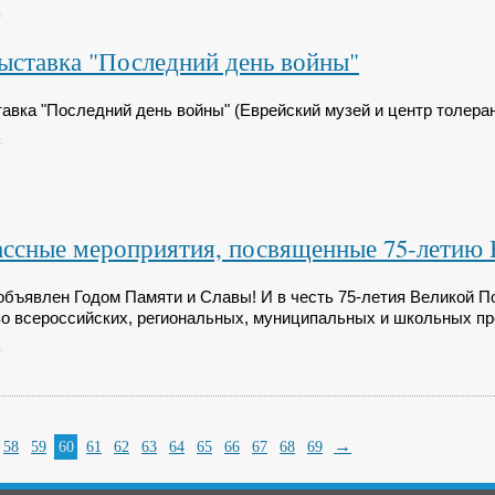
.
ыставка "Последний день войны"
авка "Последний день войны" (Еврейский музей и центр толера
.
ассные мероприятия, посвященные 75-летию
 объявлен Годом Памяти и Славы! И в честь 75-летия Великой 
во всероссийских, региональных, муниципальных и школьных пр
.
→
58
59
60
61
62
63
64
65
66
67
68
69