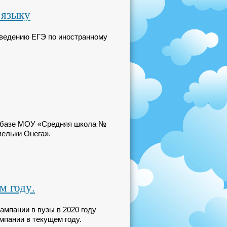
 языку
оведению ЕГЭ по иностранному
на базе МОУ «Средняя школа №
пельки Онега».
м году.
мпании в вузы в 2020 году
пании в текущем году.