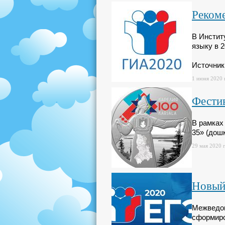
Реком
В Инстит
языку в 2
Источник:
1 июня 2020 г
Фестив
В рамках
35» (дош
29 мая 2020 г
Новый 
Межведом
сформиро